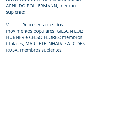
ARNILDO POLLERMANN, membro
suplente;
V - Representantes dos
movimentos populares: GILSON LUIZ
HUBNER e CELSO FLORES; membros
titulares; MARILETE INHAIA e ALCIDES
ROSA, membros suplentes;
VI - Representantes dos Engenheiros
atuantes no Município: MICHELE
SIVANE DOS SANTOS GOLIN, membro
titular; FERNANDO JOSÉ DA SILVA,
membro suplente.
LEIS E DECRETOS