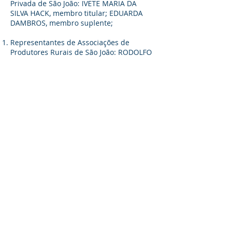
Privada de São João: IVETE MARIA DA
SILVA HACK, membro titular; EDUARDA
DAMBROS, membro suplente;
Representantes de Associações de
Produtores Rurais de São João: RODOLFO
KARLINKE, SOELI TERESINHA VITALI,
VOLMEI ZOLET, membros titulares;
ANTONIA JOANA FELSKI STASZEWSKI,
ÉDINA WOLFF RIBEIRO, RONI FERREIRA, e
ROMEU CALORS SCHERER, membros
suplentes.
OUTROS DECRETOS
© 2021 Prefeitura de São João
Horário de Atendimento:
segunda à sexta-feira das 07h30
às 11h30 e das 13h30 às 17h30