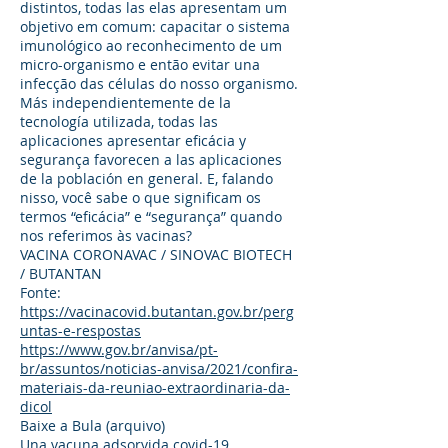
distintos, todas las elas apresentam um
objetivo em comum: capacitar o sistema
imunológico ao reconhecimento de um
micro-organismo e então evitar una
infecção das células do nosso organismo.
Más independientemente de la
tecnología utilizada, todas las
aplicaciones apresentar eficácia y
segurança favorecen a las aplicaciones
de la población en general. E, falando
nisso, você sabe o que significam os
termos “eficácia” e “segurança” quando
nos referimos às vacinas?
VACINA CORONAVAC / SINOVAC BIOTECH
/ BUTANTAN
Fonte:
https://vacinacovid.butantan.gov.br/perg
untas-e-respostas
https://www.gov.br/anvisa/pt-
br/assuntos/noticias-anvisa/2021/confira-
materiais-da-reuniao-extraordinaria-da-
dicol
Baixe a Bula (arquivo)
Una vacuna adsorvida covid-19