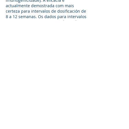
imunogenicidade). A eficácia é
actualmente demostrada com mais
certeza para intervalos de dosificación de
8 a 12 semanas. Os dados para intervalos
superiores a 12 semanas são limitados.
Os indivíduos que tinham uma ou mais
comorbidades tiveram uma eficácia da
vacina de 73,43% [IC 95%: 48,49; 86,29];
11 (0,53%) vs 43 (2,02%) para una vacuna
covid-19 (recombinante) (N = 2.070) eo
controle (N = 2.113), respectivamente;
que foi similar à eficácia da vacina
observada na população geral.
A resposta imune observada em
indivíduos com uma ou mais comorbities
foi consistente com a população geral.
Altas taxas de soroconversão foram
observadas em idosos (≥ 65 años) após a
primeira dosis padrão SD (97,8% [N =
136, IC 95%: 93,7; 99,5]) ea segunda SD
(100,0% [N = 111, IC 95%: 96,7; NE]). O
aumento nos anticorpos ligantes a S foi
numericamente menor para indivíduos ≥
65 años de idade (28 dias após a