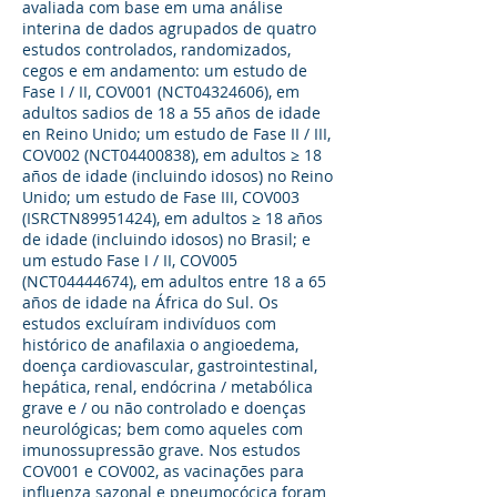
avaliada com base em uma análise
interina de dados agrupados de quatro
estudos controlados, randomizados,
cegos e em andamento: um estudo de
Fase I / II, COV001 (NCT04324606), em
adultos sadios de 18 a 55 años de idade
en Reino Unido; um estudo de Fase II / III,
COV002 (NCT04400838), em adultos ≥ 18
años de idade (incluindo idosos) no Reino
Unido; um estudo de Fase III, COV003
(ISRCTN89951424), em adultos ≥ 18 años
de idade (incluindo idosos) no Brasil; e
um estudo Fase I / II, COV005
(NCT04444674), em adultos entre 18 a 65
años de idade na África do Sul. Os
estudos excluíram indivíduos com
histórico de anafilaxia o angioedema,
doença cardiovascular, gastrointestinal,
hepática, renal, endócrina / metabólica
grave e / ou não controlado e doenças
neurológicas; bem como aqueles com
imunossupressão grave. Nos estudos
COV001 e COV002, as vacinações para
influenza sazonal e pneumocócica foram