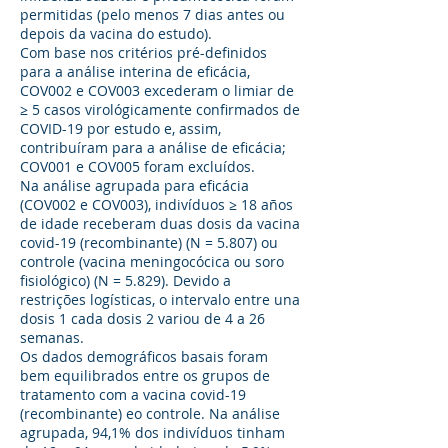
permitidas (pelo menos 7 dias antes ou
depois da vacina do estudo).
Com base nos critérios pré-definidos
para a análise interina de eficácia,
COV002 e COV003 excederam o limiar de
≥ 5 casos virológicamente confirmados de
COVID-19 por estudo e, assim,
contribuíram para a análise de eficácia;
COV001 e COV005 foram excluídos.
Na análise agrupada para eficácia
(COV002 e COV003), indivíduos ≥ 18 años
de idade receberam duas dosis da vacina
covid-19 (recombinante) (N = 5.807) ou
controle (vacina meningocócica ou soro
fisiológico) (N = 5.829). Devido a
restrições logísticas, o intervalo entre una
dosis 1 cada dosis 2 variou de 4 a 26
semanas.
Os dados demográficos basais foram
bem equilibrados entre os grupos de
tratamento com a vacina covid-19
(recombinante) eo controle. Na análise
agrupada, 94,1% dos indivíduos tinham