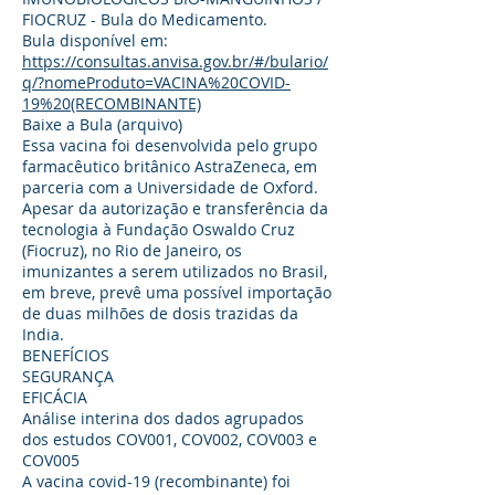
FIOCRUZ - Bula do Medicamento.
Bula disponível em:
https://consultas.anvisa.gov.br/#/bulario/
q/?nomeProduto=VACINA%20COVID-
19%20(RECOMBINANTE)
Baixe a Bula (arquivo)
Essa vacina foi desenvolvida pelo grupo
farmacêutico britânico AstraZeneca, em
parceria com a Universidade de Oxford.
Apesar da autorização e transferência da
tecnologia à Fundação Oswaldo Cruz
(Fiocruz), no Rio de Janeiro, os
imunizantes a serem utilizados no Brasil,
em breve, prevê uma possível importação
de duas milhões de dosis trazidas da
India.
BENEFÍCIOS
SEGURANÇA
EFICÁCIA
Análise interina dos dados agrupados
dos estudos COV001, COV002, COV003 e
COV005
A vacina covid-19 (recombinante) foi