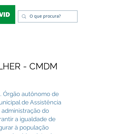
LHER - CMDM
25. Órgão autônomo de
unicipal de Assistência
a administração do
rantir a igualdade de
gurar à população