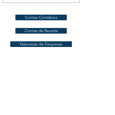
Contas Contábeis
Contas de Receita
Naturezas de Despesas
© 2021 Prefeitura de São João
Horário de Atendimento:
segunda à sexta-feira das 07h30
às 11h30 e das 13h30 às 17h30
Horário de Atendimento:
segunda à sexta-feira das 07h30