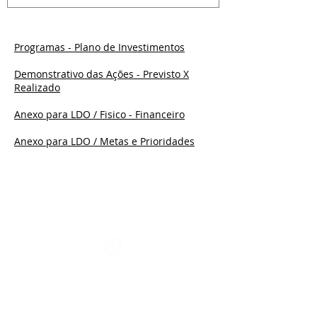
Programas - Plano de Investimentos
Demonstrativo das Ações - Previsto X
Realizado
Anexo para LDO / Fisico - Financeiro
Anexo para LDO / Metas e Prioridades
© 2021 Prefeitura de São João
Horário de Atendimento:
segunda à sexta-feira das 07h30